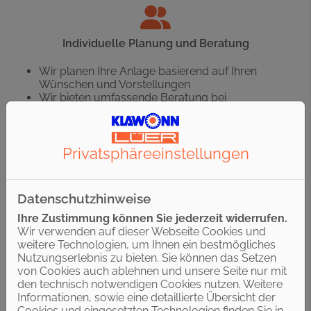
Individuelle Planung und Beratung
Wir planen Ihre Anlage basierend auf Ihren
Wünschen und Vorstellungen
Wir bieten umfassende Beratung bei
Nachrüstung und Neubau
Sie erhalten eine transparente Kostenaufstellung
ohne Überraschungen
Privatsphäre­einstellungen
Datenschutzhinweise
Hohe Qualität und fachgerechte Ausführung
Ihre Zustimmung können Sie jederzeit widerrufen.
Wir verwenden auf dieser Webseite Cookies und
Wir verbauen ausschließlich hochwertige
weitere Technologien, um Ihnen ein bestmögliches
Produkte führender Marken
Nutzungserlebnis zu bieten. Sie können das Setzen
Sie profitieren von umfassenden
von Cookies auch ablehnen und unsere Seite nur mit
Garantieleistungen
den technisch notwendigen Cookies nutzen. Weitere
Wir sorgen für die regelmäßige Wartung und
Informationen, sowie eine detaillierte Übersicht der
Instandhaltung
Cookies und eingesetzten Technologien finden Sie in