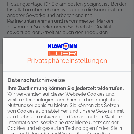
Heizungsanlage für Sie am besten geeignet ist. Bei der
Installation übernehmen wir zudem die Koordination
anderer Gewerke und arbeiten eng mit
Partnerunternehmen und renommierten Marken
zusammen. So bekommen Sie höchste Qualität,
sowohl bei der Arbeit als auch den Produkten.
Privatsphäre­einstellungen
Datenschutzhinweise
Ihre Zustimmung können Sie jederzeit widerrufen.
Wir verwenden auf dieser Webseite Cookies und
weitere Technologien, um Ihnen ein bestmögliches
Ihre Vorteile mit Manfred Klawonn und
Nutzungserlebnis zu bieten. Sie können das Setzen
August Lüer Haustechnik GmbH
von Cookies auch ablehnen und unsere Seite nur mit
den technisch notwendigen Cookies nutzen. Weitere
Informationen, sowie eine detaillierte Übersicht der
Cookies und eingesetzten Technologien finden Sie in
unserer Datenschutzerklärung. Sie können Ihre