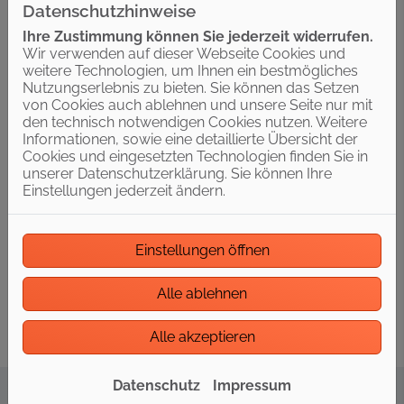
Interesse an einer neuen Herausforderung?
Datenschutzhinweise
Als Ansprechpartner der Firma Manfred Klawonn und
Ihre Zustimmung können Sie jederzeit widerrufen.
August Lüer Haustechnik GmbH aus Osterode
Wir verwenden auf dieser Webseite Cookies und
möchte ich gerne ein unverbindliches und attraktives
weitere Technologien, um Ihnen ein bestmögliches
Job-Angebot vorstellen.
Nutzungserlebnis zu bieten. Sie können das Setzen
Dazu geht der erste Schritt ganz einfach über unsere
von Cookies auch ablehnen und unsere Seite nur mit
Kurzbewerbung ganz unten, aber auch telefonisch
den technisch notwendigen Cookies nutzen. Weitere
sind wir jederzeit erreichbar.
Informationen, sowie eine detaillierte Übersicht der
Cookies und eingesetzten Technologien finden Sie in
Wir freuen uns auf die Zusammenarbeit!
unserer Datenschutzerklärung. Sie können Ihre
Einstellungen jederzeit ändern.
Kontakt
Ansprechpartner: Jan Klawonn
E-Mail: info@klawonn-lueer.de
Einstellungen öffnen
Telefon: 05522 73025
Alle ablehnen
Alle akzeptieren
Datenschutz
Impressum