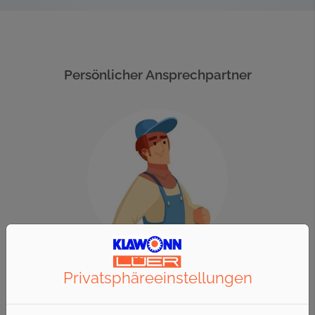
Persönlicher Ansprechpartner
Privatsphäre­einstellungen
Liebe/r Bewerber/-in,